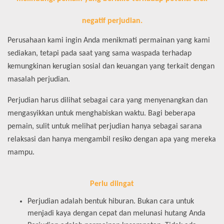
negatif perjudian.
Perusahaan kami ingin Anda menikmati permainan yang kami
sediakan, tetapi pada saat yang sama waspada terhadap
kemungkinan kerugian sosial dan keuangan yang terkait dengan
masalah perjudian.
Perjudian harus dilihat sebagai cara yang menyenangkan dan
mengasyikkan untuk menghabiskan waktu. Bagi beberapa
pemain, sulit untuk melihat perjudian hanya sebagai sarana
relaksasi dan hanya mengambil resiko dengan apa yang mereka
mampu.
Perlu diingat
Perjudian adalah bentuk hiburan. Bukan cara untuk
menjadi kaya dengan cepat dan melunasi hutang Anda