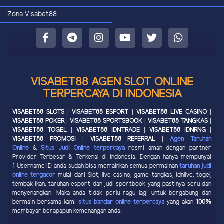
Zona Visabet88
VISABET88 AGEN SLOT ONLINE
TERPERCAYA DI INDONESIA
VISABET88 SLOTS | VISABET88 ESPORT | VISABET88 LIVE CASINO |
VISABET88 POKER | VISABET88 SPORTSBOOK | VISABET88 TANGKAS |
VISABET88 TOGEL | VISABET88 IDNTRADE | VISABET88 IDNRNG |
VISABET88 PROMOSI | VISABET88 REFERRAL |
Agen Taruhan
Online
&
Situs Judi Online terpercaya
resmi aman dengan partner
Provider Terbesar & Terkenal di indonesia. Dengan hanya mempunyai
1 Username ID anda sudah bisa memainkan semua permainan
taruhan judi
online tergacor
mulai dari Slot, live casino, game tangkas, idnlive, togel,
tembak ikan, taruhan esport dan judi sportbook yang pastinya seru dan
menyenangkan. Maka anda tidak perlu ragu lagi untuk bergabung dan
bermain bersama kami
situs bandar online terpercaya
yang akan
100%
membayar berapapun kemenangan anda.