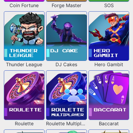
Coin Fortune
Forge Master
SOS
Thunder League
DJ Cakes
Hero Gambit
Roulette
Roulette Multiplayer
Baccarat