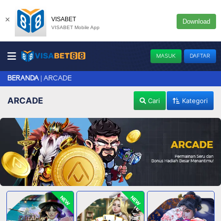
×
VISABET
Download
VISABET Mobile App
MASUK
DAFTAR
ARCADE
BERANDA
ARCADE
Cari
Kategori
NEW
NEW