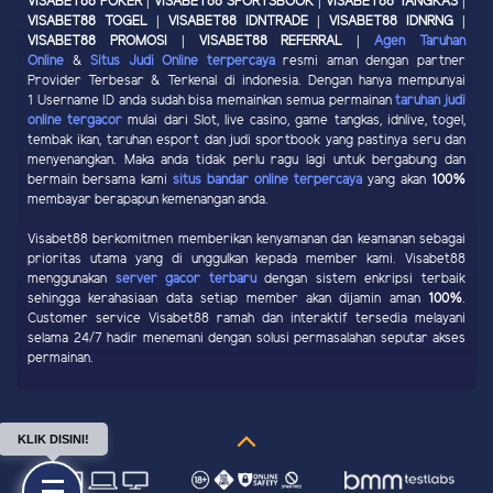
VISABET88 POKER | VISABET88 SPORTSBOOK | VISABET88 TANGKAS |
VISABET88 TOGEL | VISABET88 IDNTRADE | VISABET88 IDNRNG |
VISABET88 PROMOSI | VISABET88 REFERRAL |
Agen Taruhan
Online
&
Situs Judi Online terpercaya
resmi aman dengan partner
Provider Terbesar & Terkenal di indonesia. Dengan hanya mempunyai
1 Username ID anda sudah bisa memainkan semua permainan
taruhan judi
online tergacor
mulai dari Slot, live casino, game tangkas, idnlive, togel,
tembak ikan, taruhan esport dan judi sportbook yang pastinya seru dan
menyenangkan. Maka anda tidak perlu ragu lagi untuk bergabung dan
bermain bersama kami
situs bandar online terpercaya
yang akan
100%
membayar berapapun kemenangan anda.
Visabet88 berkomitmen memberikan kenyamanan dan keamanan sebagai
prioritas utama yang di unggulkan kepada member kami. Visabet88
menggunakan
server gacor terbaru
dengan sistem enkripsi terbaik
sehingga kerahasiaan data setiap member akan dijamin aman
100%
.
Customer service Visabet88 ramah dan interaktif tersedia melayani
selama 24/7 hadir menemani dengan solusi permasalahan seputar akses
permainan.
KLIK DISINI!