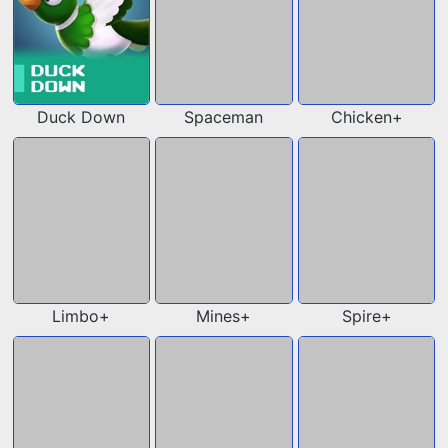
Duck Down
Spaceman
Chicken+
Limbo+
Mines+
Spire+