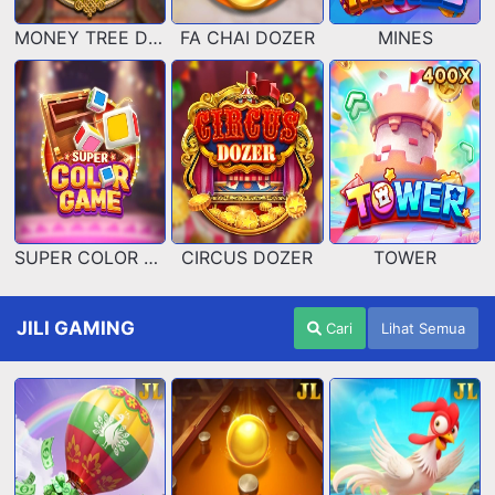
MONEY TREE DOZER
FA CHAI DOZER
MINES
SUPER COLOR GAME
CIRCUS DOZER
TOWER
JILI GAMING
Cari
Lihat Semua